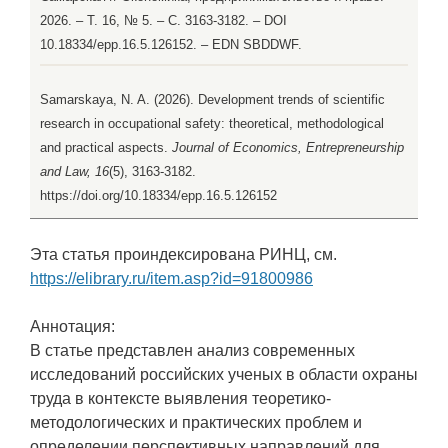
2026. – Т. 16, № 5. – С. 3163-3182. – DOI
10.18334/epp.16.5.126152. – EDN SBDDWF.
Samarskaya, N. A. (2026). Development trends of scientific
research in occupational safety: theoretical, methodological
and practical aspects.
Journal of Economics, Entrepreneurship
and Law, 16
(5), 3163-3182.
https://doi.org/10.18334/epp.16.5.126152
Эта статья проиндексирована РИНЦ, см.
https://elibrary.ru/item.asp?id=91800986
Аннотация:
В статье представлен анализ современных
исследований российских ученых в области охраны
труда в контексте выявления теоретико-
методологических и практических проблем и
определении перспективных направлений для