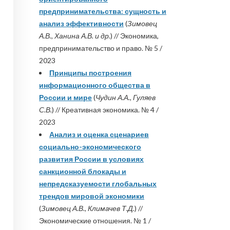
предпринимательства: сущность и
анализ эффективности
(
Зимовец
А.В., Ханина А.В. и др.
) // Экономика,
предпринимательство и право. № 5 /
2023
Принципы построения
информационного общества в
России и мире
(
Чудин А.А., Гуляев
С.В.
) // Креативная экономика. № 4 /
2023
Анализ и оценка сценариев
социально-экономического
развития России в условиях
санкционной блокады и
непредсказуемости глобальных
трендов мировой экономики
(
Зимовец А.В., Климачев Т.Д.
) //
Экономические отношения. № 1 /