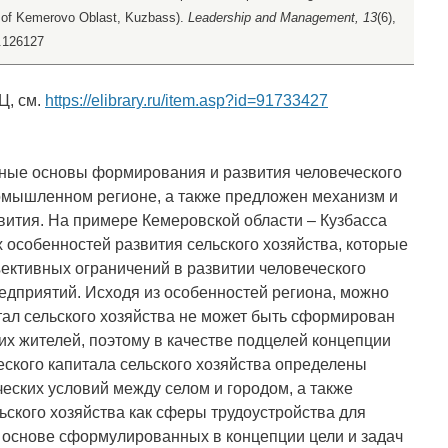
se of Kemerovo Oblast, Kuzbass).
Leadership and Management, 13
(6),
6.126127
Ц, см.
https://elibrary.ru/item.asp?id=91733427
ьные основы формирования и развития человеческого
ромышленном регионе, а также предложен механизм и
звития. На примере Кемеровской области – Кузбасса
 особенностей развития сельского хозяйства, которые
ективных ограничений в развитии человеческого
едприятий. Исходя из особенностей региона, можно
итал сельского хозяйства не может быть сформирован
ких жителей, поэтому в качестве подцелей концепции
ского капитала сельского хозяйства определены
ских условий между селом и городом, а также
ского хозяйства как сферы трудоустройства для
а основе сформулированных в концепции цели и задач