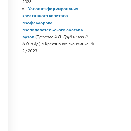
2023
Условия формирования
креативного капитала
профессорско-
преподавательского состава
вузов
(
Гуськова И.В., Грудзинский
А.О. и др.
) // Креативная экономика. №
2 / 2023