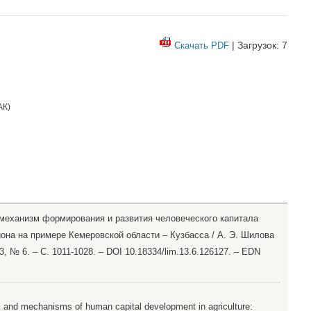
| Загрузок: 7
Скачать PDF
АК
)
 механизм формирования и развития человеческого капитала
она на примере Кемеровской области – Кузбасса / А. Э. Шилова
3, № 6. – С. 1011-1028. – DOI 10.18334/lim.13.6.126127. – EDN
k and mechanisms of human capital development in agriculture: