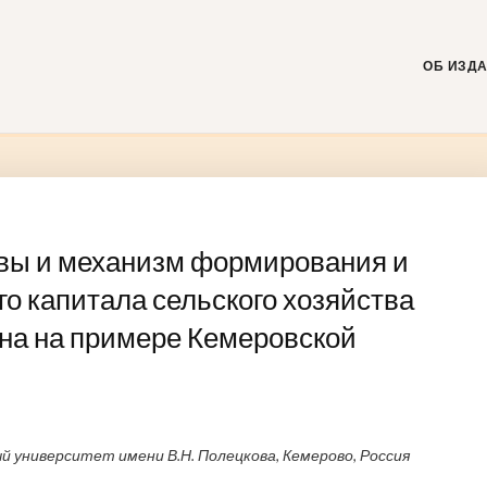
Skip
to
content
ОБ ИЗД
вы и механизм формирования и
го капитала сельского хозяйства
на на примере Кемеровской
 университет имени В.Н. Полецкова, Кемерово, Россия