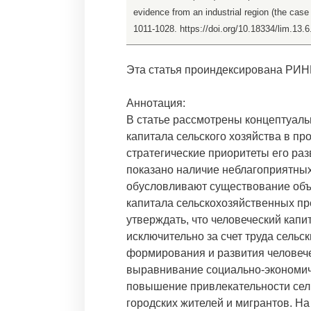
evidence from an industrial region (the ca
1011-1028. https://doi.org/10.18334/lim.13.
Эта статья проиндексирована РИН
Аннотация:
В статье рассмотрены концептуал
капитала сельского хозяйства в п
стратегические приоритеты его ра
показано наличие неблагоприятных
обусловливают существование объ
капитала сельскохозяйственных пр
утверждать, что человеческий кап
исключительно за счет труда сельс
формирования и развития человече
выравнивание социально-экономиче
повышение привлекательности сель
городских жителей и мигрантов. Н