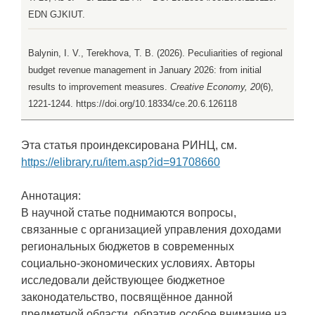
EDN GJKIUT.
Balynin, I. V., Terekhova, T. B. (2026). Peculiarities of regional
budget revenue management in January 2026: from initial
results to improvement measures.
Creative Economy, 20
(6),
1221-1244. https://doi.org/10.18334/ce.20.6.126118
Эта статья проиндексирована РИНЦ, см.
https://elibrary.ru/item.asp?id=91708660
Аннотация:
В научной статье поднимаются вопросы,
связанные с организацией управления доходами
региональных бюджетов в современных
социально-экономических условиях. Авторы
исследовали действующее бюджетное
законодательство, посвящённое данной
предметной области, обратив особое внимание на