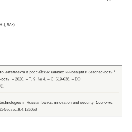
НЦ
,
ВАК
)
го интеллекта в российских банках: инновации и безопасность /
сть. – 2026. – Т. 9, № 4. – С. 619-638. – DOI
UD.
ce technologies in Russian banks: innovation and security.
Economic
18334/ecsec.9.4.126058