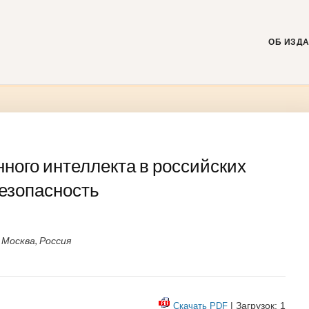
Skip
to
content
ОБ ИЗД
нного интеллекта в российских
безопасность
Москва, Россия
| Загрузок: 1
Скачать PDF