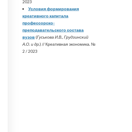
2023
Условия формирования
креативного капитала
профессорско-
преподавательского состава
вузов
(
Гуськова И.В., Грудзинский
А.О. и др.
) // Креативная экономика. №
2 / 2023