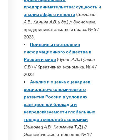
предпринимательства: сущность и
анализ эффективности
(
Зимовец
А.В., Ханина А.В. и др.
) // Экономика,
предпринимательство и право. № 5 /
2023
Принципы построения
информационного общества в
России и мире
(
Чудин А.А., Гуляев
С.В.
) // Креативная экономика. № 4 /
2023
Анализ и оценка сценариев
социально-экономического
развития России в условиях
санкционной блокады и
непредсказуемости глобальных
трендов мировой экономики
(
Зимовец А.В., Климачев Т.Д.
) //
Экономические отношения. № 1 /