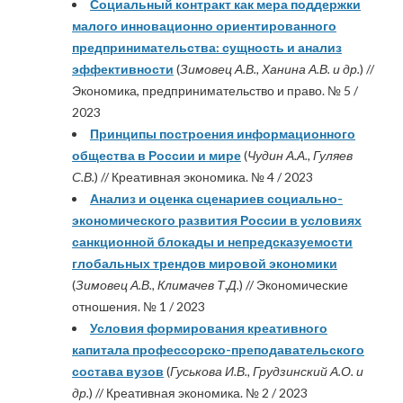
Социальный контракт как мера поддержки
малого инновационно ориентированного
предпринимательства: сущность и анализ
эффективности
(
Зимовец А.В., Ханина А.В. и др.
) //
Экономика, предпринимательство и право. № 5 /
2023
Принципы построения информационного
общества в России и мире
(
Чудин А.А., Гуляев
С.В.
) // Креативная экономика. № 4 / 2023
Анализ и оценка сценариев социально-
экономического развития России в условиях
санкционной блокады и непредсказуемости
глобальных трендов мировой экономики
(
Зимовец А.В., Климачев Т.Д.
) // Экономические
отношения. № 1 / 2023
Условия формирования креативного
капитала профессорско-преподавательского
состава вузов
(
Гуськова И.В., Грудзинский А.О. и
др.
) // Креативная экономика. № 2 / 2023