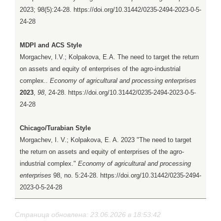
2023; 98(5):24-28. https://doi.org/10.31442/0235-2494-2023-0-5-
24-28
MDPI and ACS Style
Morgachev, I.V.; Kolpakova, E.A. The need to target the return
on assets and equity of enterprises of the agro-industrial
complex..
Economy of agricultural and processing enterprises
2023
,
98
, 24-28. https://doi.org/10.31442/0235-2494-2023-0-5-
24-28
Chicago/Turabian Style
Morgachev, I. V.; Kolpakova, E. A. 2023 "The need to target
the return on assets and equity of enterprises of the agro-
industrial complex."
Economy of agricultural and processing
enterprises
98, no. 5:24-28. https://doi.org/10.31442/0235-2494-
2023-0-5-24-28
Страница обновлена: 23.06.2026 в 18:53:42