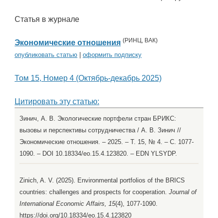
Статья в журнале
(
РИНЦ
,
ВАК
)
Экономические отношения
опубликовать статью
|
оформить подписку
Том 15, Номер 4 (Октябрь-декабрь 2025)
Цитировать эту статью:
Зинич, А. В. Экологические портфели стран БРИКС:
вызовы и перспективы сотрудничества / А. В. Зинич //
Экономические отношения. – 2025. – Т. 15, № 4. – С. 1077-
1090. – DOI 10.18334/eo.15.4.123820. – EDN YLSYDP.
Zinich, A. V. (2025). Environmental portfolios of the BRICS
countries: challenges and prospects for cooperation.
Journal of
International Economic Affairs, 15
(4), 1077-1090.
https://doi.org/10.18334/eo.15.4.123820