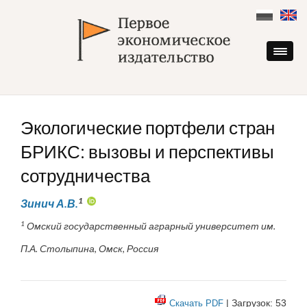
Skip
to
content
Экологические портфели стран
БРИКС: вызовы и перспективы
сотрудничества
1
Зинич А.В.
1
Омский государственный аграрный университет им.
П.А. Столыпина, Омск, Россия
| Загрузок: 53
Скачать PDF