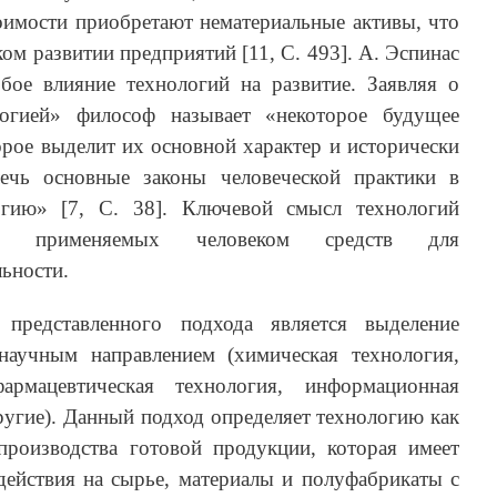
имости приобретают нематериальные активы, что
ком развитии предприятий [11, C. 493]. А. Эспинас
ое влияние технологий на развитие. Заявляя о
логией» философ называет «некоторое будущее
торое выделит их основной характер и исторически
ечь основные законы человеческой практики в
гию» [7, C. 38]. Ключевой смысл технологий
и применяемых человеком средств для
льности.
представленного подхода является выделение
научным направлением (химическая технология,
фармацевтическая технология, информационная
другие). Данный подход определяет технологию как
роизводства готовой продукции, которая имеет
действия на сырье, материалы и полуфабрикаты с