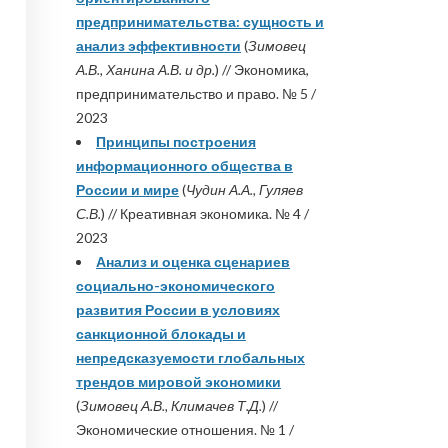
предпринимательства: сущность и
анализ эффективности
(
Зимовец
А.В., Ханина А.В. и др.
) // Экономика,
предпринимательство и право. № 5 /
2023
Принципы построения
информационного общества в
России и мире
(
Чудин А.А., Гуляев
С.В.
) // Креативная экономика. № 4 /
2023
Анализ и оценка сценариев
социально-экономического
развития России в условиях
санкционной блокады и
непредсказуемости глобальных
трендов мировой экономики
(
Зимовец А.В., Климачев Т.Д.
) //
Экономические отношения. № 1 /