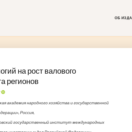
Skip
to
content
ОБ ИЗД
огий на рост валового
та регионов
2
ая академия народного хозяйства и государственной
ерации», Россия,
овский государственный институт международных
ва иностранных дел Российской Федерации», ,