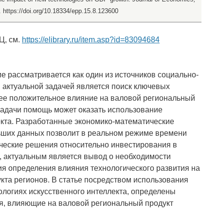
. https://doi.org/10.18334/epp.15.8.123600
Ц, см.
https://elibrary.ru/item.asp?id=83094684
е рассматривается как один из источников социально-
, актуальной задачей является поиск ключевых
е положительное влияние на валовой региональный
задачи помощь может оказать использование
екта. Разработанные экономико-математические
льших данных позволит в реальном режиме времени
еские решения относительно инвестирования в
, актуальным является вывод о необходимости
я определения влияния технологического развития на
укта регионов. В статье посредством использования
ологиях искусственного интеллекта, определены
я, влияющие на валовой региональный продукт