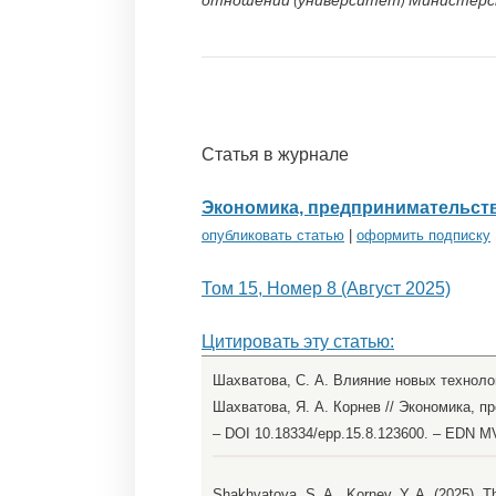
Статья в журнале
Экономика, предпринимательств
опубликовать статью
|
оформить подписку
Том 15, Номер 8 (Август 2025)
Цитировать эту статью:
Шахватова, С. А. Влияние новых технолог
Шахватова, Я. А. Корнев // Экономика, пр
– DOI 10.18334/epp.15.8.123600. – EDN 
Shakhvatova, S. A., Kornev, Y. A. (2025). 