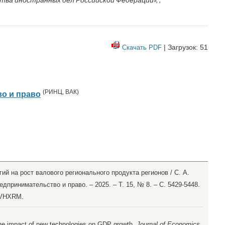
| Загрузок: 51
Скачать PDF
(
РИНЦ
,
ВАК
)
о и право
ий на рост валового регионального продукта регионов / С. А.
едпринимательство и право. – 2025. – Т. 15, № 8. – С. 5429-5448.
MVHXRM.
The impact of new technologies on GDP growth.
Journal of Economics,