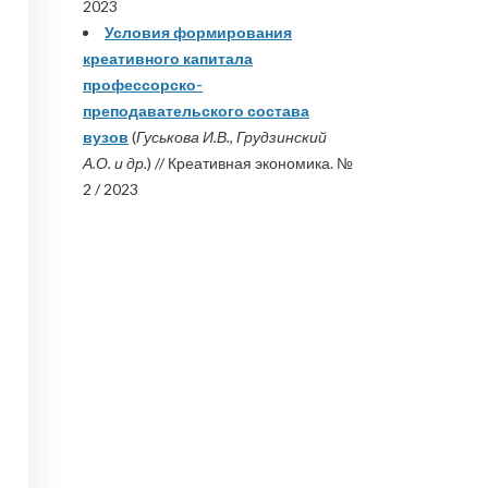
2023
Условия формирования
креативного капитала
профессорско-
преподавательского состава
вузов
(
Гуськова И.В., Грудзинский
А.О. и др.
) // Креативная экономика. №
2 / 2023