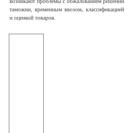
возникают проблемы с обжалованием решений
таможни, временным ввозом, классификацией
и оценкой товаров.
и
с
у
н
о
к
1
–
М
е
т