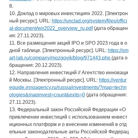
8.
10. Доклад о мировых инвестициях 2022. [Электрон
ный ресурс]. URL:
https://unctad.org/system/files/offici
al-document/wir2022_overview_ru.pdf
(дата обращен
ия: 27.11.2023).
11. Все размещения акций IPO и SPO 2023 года в о
дной таблице. [Электронный ресурс]. URL:
https://sm
art-lab.ru/company/mozgovik/blog/971443.php
(дата о
бращения: 20.12.2023).
12. Направления инвестиций // Агентство инноваци
й Москвы. [Электронный ресурс]. URL:
https://ventur
eguide.innoagency.ru/russia/investments/?map=techn
ologies&mapinvest=count&exits=0
(дата обращения:
27.11.2023).
13. Федеральный закон Российской Федерации «О
привлечении инвестиций с использованием инвест
иционных платформ и о внесении изменений в отд
ельные законодательные акты Российской Федерац