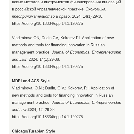
новых методов и инструментов финансирования инноваций
в российской управленческой практике.
Экономика,
предпринимательство и право
. 2024; 14(1):29-38.
https://doi.org/10.18334/epp.14.1.120275
Vladimirova ON, Dudin GV, Kokorev PI. Application of new
methods and tools for financing innovation in Russian
management practice.
Journal of Economics, Entrepreneurship
and Law
. 2024; 14(1):29-38.
https://doi.org/10.18334/epp.14.1.120275
MDPI and ACS Style
Vladimirova, O.N.; Dudin, G.V.; Kokorev, P.I. Application of
new methods and tools for financing innovation in Russian
management practice.
Journal of Economics, Entrepreneurship
and Law
2024
,
14
, 29-38.
https://doi.org/10.18334/epp.14.1.120275
Chicago/Turabian Style