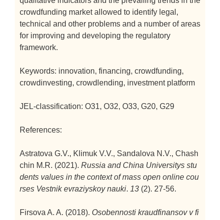
qualitative indicators and the prevailing trends in the
crowdfunding market allowed to identify legal,
technical and other problems and a number of areas
for improving and developing the regulatory
framework.
Keywords: innovation, financing, crowdfunding,
crowdinvesting, crowdlending, investment platform
JEL-classification: O31, O32, O33, G20, G29
References:
Astratova G.V., Klimuk V.V., Sandalova N.V., Chash
chin M.R. (2021).
Russia and China Universitys stu
dents values in the context of mass open online cou
rses
Vestnik evraziyskoy nauki
.
13
(2). 27-56.
Firsova A. A. (2018).
Osobennosti kraudfinansov v fi