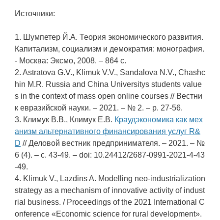
Источники:
1. Шумпетер Й.А. Теория экономического развития.
Капитализм, социализм и демократия: монография.
- Москва: Эксмо, 2008. – 864 c.
2. Astratova G.V., Klimuk V.V., Sandalova N.V., Chashc
hin M.R. Russia and China Universitys students value
s in the context of mass open online courses // Вестни
к евразийской науки. – 2021. – № 2. – p. 27-56.
3. Климук В.В., Климук Е.В.
Краудэкономика как мех
анизм альтернативного финансирования услуг R&
D
// Деловой вестник предпринимателя. – 2021. – №
6 (4). – c. 43-49. – doi: 10.24412/2687-0991-2021-4-43
-49.
4. Klimuk V., Lazdins A. Modelling neo-industrialization
strategy as a mechanism of innovative activity of indust
rial business. / Proceedings of the 2021 International C
onference «Economic science for rural development».