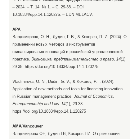
– 2024. – Т. 14, № 1. – С. 29-38. – DOI
10.18334/epp.14.1.120275. – EDN MELACV.
APA
Владимирова, О. Н., Дудин, Г. В., & Кокорев, П. И. (2024). О
применении новых методов и инструментов
финансирования инноваций в российской управленческой
практике.
Экономика, предпринимательство и право, 14
(1),
29-38. https://doi.org/10.18334/epp.14.1.120275
Vladimirova, O. N., Dudin, G. V., & Kokorev, P. I. (2024).
Application of new methods and tools for financing innovation
in Russian management practice.
Journal of Economics,
Entrepreneurship and Law, 14
(1), 29-38.
https://doi.org/10.18334/epp.14.1.120275
AMA/Vancouver
Владимирова ОН, Дудин ГВ, Кокорев ПИ. О применении