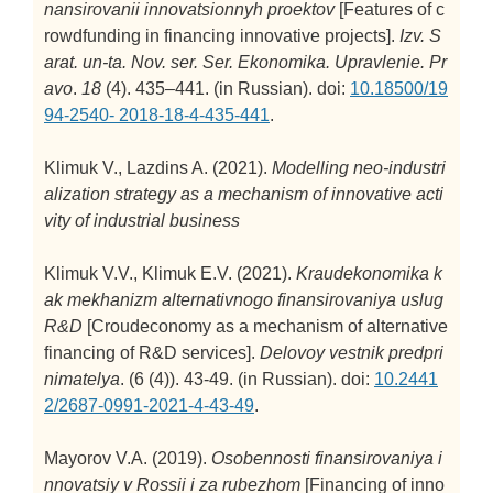
nansirovanii innovatsionnyh proektov
[Features of c
rowdfunding in financing innovative projects].
Izv. S
arat. un-ta. Nov. ser. Ser. Ekonomika. Upravlenie. Pr
avo
.
18
(4). 435–441. (in Russian). doi:
10.18500/19
94-2540- 2018-18-4-435-441
.
Klimuk V., Lazdins A. (2021).
Modelling neo-industri
alization strategy as a mechanism of innovative acti
vity of industrial business
Klimuk V.V., Klimuk E.V. (2021).
Kraudekonomika k
ak mekhanizm alternativnogo finansirovaniya uslug
R&D
[Croudeconomy as a mechanism of alternative
financing of R&D services].
Delovoy vestnik predpri
nimatelya
. (6 (4)). 43-49. (in Russian). doi:
10.2441
2/2687-0991-2021-4-43-49
.
Mayorov V.A. (2019).
Osobennosti finansirovaniya i
nnovatsiy v Rossii i za rubezhom
[Financing of inno