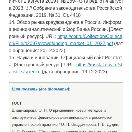
ии» от 2 августа 2019 г. № 259-ФЗ (в ред. от 4 август
а 2023 г.) // Собрание законодательства Российской
Федерации. 2019. № 31. Ст. 4418
14. Обзор рынка краудфандинга в России. Информ
ационно-аналитический обзор Банка России. [Элект
ронный ресурс]. URL:
https://cbr.ru/Collection/Collecti
on/File/42097/crowdfunding_market_01_2022.pdf
(дат
а обращения: 20.12.2023).
15. Наука и инновации. Официальный сайт Росстат
а. [Электронный ресурс]. URL:
https://rosstat.gov.ru/st
atistics/science
(дата обращения: 19.12.2023).
Цитировать (все форматы):
ГОСТ
Владимирова, О. Н. О применении новых методов и
инструментов финансирования инноваций в российской
управленческой практике / О. Н. Владимирова, Г. В. Дудин,
П. И. Кокорев // Экономика, предпринимательство и право.