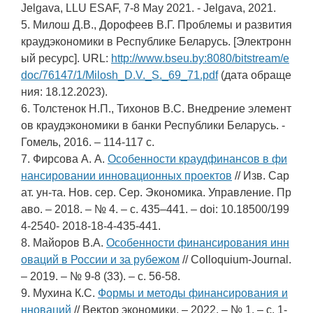
Jelgava, LLU ESAF, 7-8 May 2021. - Jelgava, 2021.
5. Милош Д.В., Дорофеев В.Г. Проблемы и развития
краудэкономики в Республике Беларусь. [Электронн
ый ресурс]. URL:
http://www.bseu.by:8080/bitstream/e
doc/76147/1/Milosh_D.V._S._69_71.pdf
(дата обраще
ния: 18.12.2023).
6. Толстенок Н.П., Тихонов В.С. Внедрение элемент
ов краудэкономики в банки Республики Беларусь. -
Гомель, 2016. – 114-117 c.
7. Фирсова А. А.
Особенности краудфинансов в фи
нансировании инновационных проектов
// Изв. Сар
ат. ун-та. Нов. сер. Сер. Экономика. Управление. Пр
аво. – 2018. – № 4. – c. 435–441. – doi: 10.18500/199
4-2540- 2018-18-4-435-441.
8. Майоров В.А.
Особенности финансирования инн
оваций в России и за рубежом
// Colloquium-Journal.
– 2019. – № 9-8 (33). – c. 56-58.
9. Мухина К.С.
Формы и методы финансирования и
нноваций
// Вектор экономики. – 2022. – № 1. – c. 1-