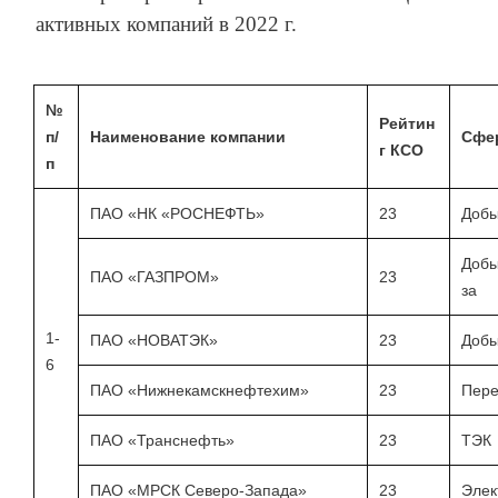
активных компаний в 2022 г.
№
Рейтин
п/
Наименование компании
Сфе
г КСО
п
ПАО «НК «РОСНЕФТЬ»
23
Добы
Добы
ПАО «ГАЗПРОМ»
23
за
1-
ПАО «НОВАТЭК»
23
Добы
6
ПАО «Нижнекамскнефтехим»
23
Пере
ПАО «Транснефть»
23
ТЭК
ПАО «МРСК Северо-Запада»
23
Элек