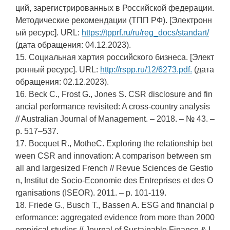
ций, зарегистрированных в Российской федерации.
Методические рекомендации (ТПП РФ). [Электронн
ый ресурс]. URL:
https://tpprf.ru/ru/reg_docs/standart/
(дата обращения: 04.12.2023).
15. Социальная хартия российского бизнеса. [Элект
ронный ресурс]. URL:
http://rspp.ru/12/6273.pdf.
(дата
обращения: 02.12.2023).
16. Beck C., Frost G., Jones S. CSR disclosure and fin
ancial performance revisited: A cross-country analysis
// Australian Journal of Management. – 2018. – № 43. –
p. 517–537.
17. Bocquet R., MotheC. Exploring the relationship bet
ween CSR and innovation: A comparison between sm
all and largesized French // Revue Sciences de Gestio
n, Institut de Socio-Economie des Entreprises et des O
rganisations (ISEOR). 2011. – p. 101-119.
18. Friede G., Busch T., Bassen A. ESG and financial p
erformance: aggregated evidence from more than 2000
empirical studies // Journal of Sustainable Finance & I