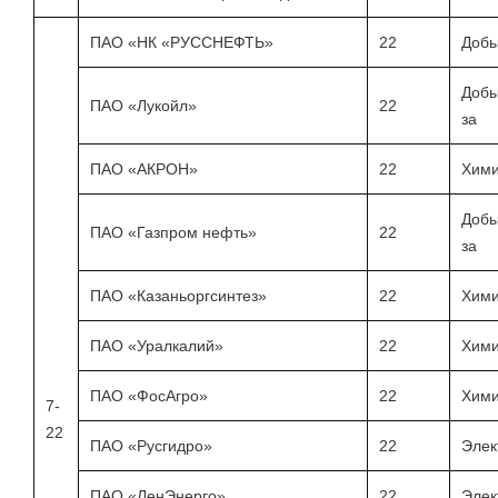
ПАО «НК «РУССНЕФТЬ»
22
Добы
Добы
ПАО «Лукойл»
22
за
ПАО «АКРОН»
22
Хими
Добы
ПАО «Газпром нефть»
22
за
ПАО «Казаньоргсинтез»
22
Хими
ПАО «Уралкалий»
22
Хими
ПАО «ФосАгро»
22
Хими
7-
22
ПАО «Русгидро»
22
Элек
ПАО «ЛенЭнерго»
22
Элек