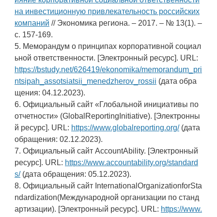
на инвестиционную привлекательность российских
компаний
// Экономика региона. – 2017. – № 13(1). –
c. 157-169.
5. Меморандум о принципах корпоративной социал
ьной ответственности. [Электронный ресурс]. URL:
https://bstudy.net/626419/ekonomika/memorandum_pri
ntsipah_assotsiatsii_menedzherov_rossii
(дата обра
щения: 04.12.2023).
6. Официальный сайт «Глобальной инициативы по
отчетности» (GlobalReportingInitiative). [Электронны
й ресурс]. URL:
https://www.globalreporting.org/
(дата
обращения: 02.12.2023).
7. Официальный сайт AccountAbility. [Электронный
ресурс]. URL:
https://www.accountability.org/standard
s/
(дата обращения: 05.12.2023).
8. Официальный сайт InternationalOrganizationforSta
ndardization(Международной организации по станд
артизации). [Электронный ресурс]. URL:
https://www.