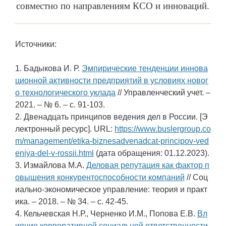
совместно по направлениям КСО и инноваций.
Источники:
1. Бадыкова И. Р.
Эмпирические тенденции иннова
ционной активности предприятий в условиях новог
о технологического уклада
// Управленческий учет. –
2021. – № 6. – c. 91-103.
2. Двенадцать принципов ведения дел в России. [Э
лектронный ресурс]. URL:
https://www.buslergroup.co
m/management/etika-biznesadvenadcat-principov-ved
eniya-del-v-rossii.html
(дата обращения: 01.12.2023).
3. Измайлова М.А.
Деловая репутация как фактор п
овышения конкурентоспособности компаний
// Соц
иально-экономическое управление: теория и практ
ика. – 2018. – № 34. – c. 42-45.
4. Кельчевская Н.Р., Черненко И.М., Попова Е.В.
Вл
ияние корпоративной социальной ответственности