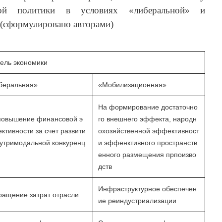
нной политики в условиях «либеральной» и
(сформулировано авторами)
ель экономики
беральная»
«Мобилизационная»
На формирование достаточно
повышение финансовой э
го внешнего эффекта, народн
ктивности за счет развити
охозяйственной эффективност
нутримодальной конкуренц
и эффенктивного пространств
енного размещения прпоизво
дств
Инфраструктурное обеспечен
ращение затрат отрасли
ие реиндустриализации