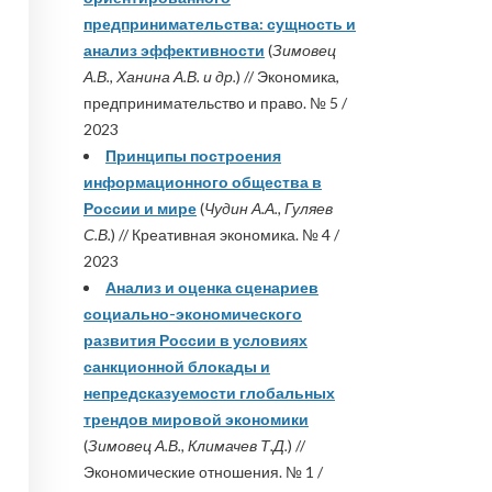
предпринимательства: сущность и
анализ эффективности
(
Зимовец
А.В., Ханина А.В. и др.
) // Экономика,
предпринимательство и право. № 5 /
2023
Принципы построения
информационного общества в
России и мире
(
Чудин А.А., Гуляев
С.В.
) // Креативная экономика. № 4 /
2023
Анализ и оценка сценариев
социально-экономического
развития России в условиях
санкционной блокады и
непредсказуемости глобальных
трендов мировой экономики
(
Зимовец А.В., Климачев Т.Д.
) //
Экономические отношения. № 1 /