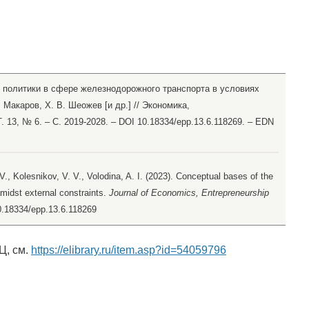
 политики в сфере железнодорожного транспорта в условиях
. Макаров, Х. В. Шеожев [и др.] // Экономика,
. 13, № 6. – С. 2019-2028. – DOI 10.18334/epp.13.6.118269. – EDN
V., Kolesnikov, V. V., Volodina, A. I. (2023). Conceptual bases of the
 amidst external constraints.
Journal of Economics, Entrepreneurship
10.18334/epp.13.6.118269
Ц, см.
https://elibrary.ru/item.asp?id=54059796