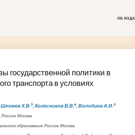
Skip
to
content
ОБ ИЗД
ы государственной политики в
го транспорта в условиях
5
6
3
,
Шеожев Х.В.
,
Колесников В.В.
,
Володина А.И.
 Россия, Москва
ьного образования, Россия, Москва