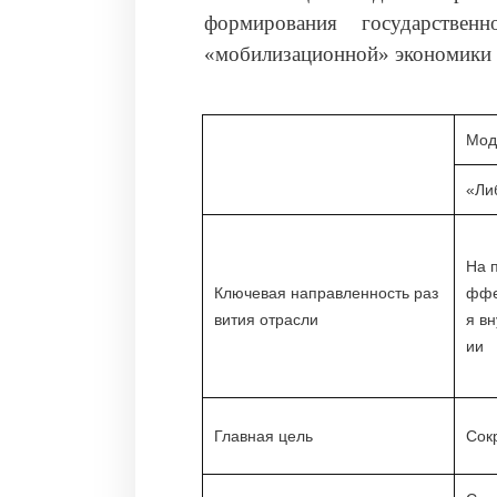
формирования государстве
«мобилизационной» экономики 
Мод
«Ли
На 
Ключевая направленность раз
ффе
вития отрасли
я в
ии
Главная цель
Сок