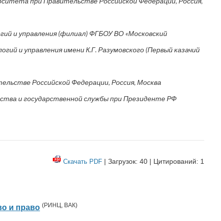
ситета при Правительстве Российской Федерации, Россия,
ий и управления (филиал) ФГБОУ ВО «Московский
ий и управления имени К.Г. Разумовского (Первый казачий
льстве Российской Федерации, Россия, Москва
йства и государственной службы при Президенте РФ
| Загрузок: 40 | Цитирований: 1
Скачать PDF
(
РИНЦ
,
ВАК
)
о и право