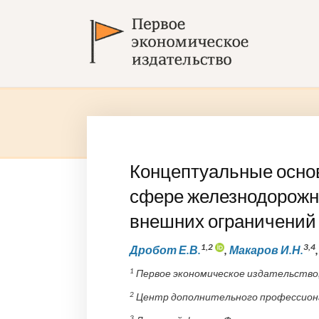
Концептуальные основ
сфере железнодорожно
внешних ограничений
1,2
3,4
Дробот Е.В.
,
Макаров И.Н.
1
Первое экономическое издательство,
2
Центр дополнительного профессионал
3