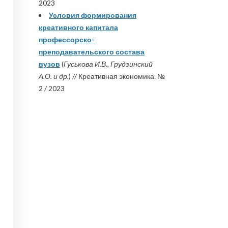
2023
Условия формирования
креативного капитала
профессорско-
преподавательского состава
вузов
(
Гуськова И.В., Грудзинский
А.О. и др.
) // Креативная экономика. №
2 / 2023