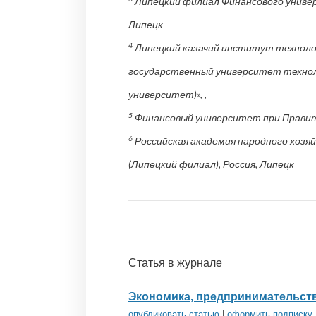
Липецкий филиал Финансового универ
Липецк
4
Липецкий казачий институт технолог
государственный университет технолог
университет)», ,
5
Финансовый университет при Правите
6
Российская академия народного хозя
(Липецкий филиал), Россия, Липецк
Статья в журнале
Экономика, предпринимательств
опубликовать статью
|
оформить подписку