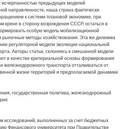
с исчерпанностью предыдущих моделей
ной направленности, наша страна фактически
вращением к системе плановой экономике, при
 крене в сторону возрождения СССР, остаться в
формировать особую модель мобилизационной
и рыночные методы хозяйствования. Эта же дилемма
ении регуляторной модели эволюции национальной
рта. Авторы статьи, склоняясь к смешанной модели
ают в качестве критериальной основы формирования
и железнодорожного транспорта отталкиваться от
твенной жизни территорий и предполагаемой динамики
ения, государственная политика, железнодорожный
ория
ам исследований, выполненных за счет бюджетных
нию Финансового университета при Правительстве