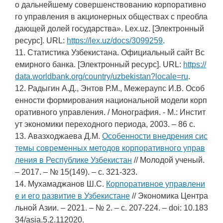
о дальнейшему совершенствованию корпоративно
го управления в акционерных обществах с преобла
дающей долей государства». Lex.uz. [Электронный
ресурс]. URL:
https://lex.uz/docs/3099259
.
11. Статистика Узбекистана. Официальный сайт Вс
емирного банка. [Электронный ресурс]. URL:
https://
data.worldbank.org/country/uzbekistan?locale=ru
.
12. Радыгин А.Д., Энтов Р.М., Межераупс И.В. Особ
енности формирования национальной модели корп
оративного управления. / Монография. - М.: Инстит
ут экономики переходного периода, 2003. – 86 c.
13. Авазходжаева Д.М.
Особенности внедрения сис
темы современных методов корпоративного управ
ления в Республике Узбекистан
// Молодой ученый.
– 2017. – № 15(149). – c. 321-323.
14. Мухамаджанов Ш.С.
Корпоративное управлени
е и его развитие в Узбекистане
// Экономика Центра
льной Азии. – 2021. – № 2. – c. 207-224. – doi: 10.183
34/asia.5.2.112020.