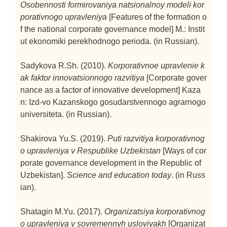
Osobennosti formirovaniya natsionalnoy modeli kor
porativnogo upravleniya
[Features of the formation o
f the national corporate governance model]
M.: Instit
ut ekonomiki perekhodnogo perioda. (in Russian).
Sadykova R.Sh. (2010).
Korporativnoe upravlenie k
ak faktor innovatsionnogo razvitiya
[Corporate gover
nance as a factor of innovative development]
Kaza
n: Izd-vo Kazanskogo gosudarstvennogo agrarnogo
universiteta. (in Russian).
Shakirova Yu.S. (2019).
Puti razvitiya korporativnog
o upravleniya v Respublike Uzbekistan
[Ways of cor
porate governance development in the Republic of
Uzbekistan].
Science and education today
. (in Russ
ian).
Shatagin M.Yu. (2017).
Organizatsiya korporativnog
o upravleniya v sovremennyh usloviyakh
[Organizat