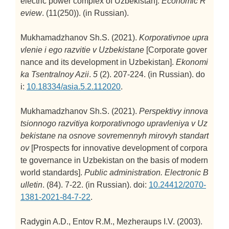
electric power complex of Uzbekistan].
Economic R
eview
. (11(250)). (in Russian).
Mukhamadzhanov Sh.S. (2021).
Korporativnoe upra
vlenie i ego razvitie v Uzbekistane
[Corporate gover
nance and its development in Uzbekistan].
Ekonomi
ka Tsentralnoy Azii
.
5
(2). 207-224. (in Russian). do
i:
10.18334/asia.5.2.112020
.
Mukhamadzhanov Sh.S. (2021).
Perspektivy innova
tsionnogo razvitiya korporativnogo upravleniya v Uz
bekistane na osnove sovremennyh mirovyh standart
ov
[Prospects for innovative development of corpora
te governance in Uzbekistan on the basis of modern
world standards].
Public administration. Electronic B
ulletin
. (84). 7-22. (in Russian). doi:
10.24412/2070-
1381-2021-84-7-22
.
Radygin A.D., Entov R.M., Mezheraups I.V. (2003).