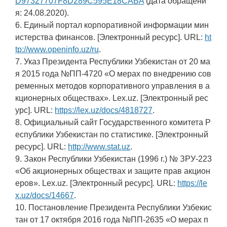
D97327707F8D289C595E18CABA
(дата обращени
я: 24.08.2020).
6. Единый портал корпоративной информации мин
истерства финансов. [Электронный ресурс]. URL:
ht
tp://www.openinfo.uz/ru
.
7. Указ Президента Республики Узбекистан от 20 ма
я 2015 года №ПП-4720 «О мерах по внедрению сов
ременных методов корпоративного управления в а
кционерных обществах». Lex.uz. [Электронный рес
урс]. URL:
https://lex.uz/docs/4818727
.
8. Официальный сайт Государственного комитета Р
еспублики Узбекистан по статистике. [Электронный
ресурс]. URL:
http://www.stat.uz
.
9. Закон Республики Узбекистан (1996 г.) № ЗРУ-223
«Об акционерных обществах и защите прав акцион
еров». Lex.uz. [Электронный ресурс]. URL:
https://le
x.uz/docs/14667
.
10. Постановление Президента Республики Узбекис
тан от 17 октября 2016 года №ПП-2635 «О мерах п