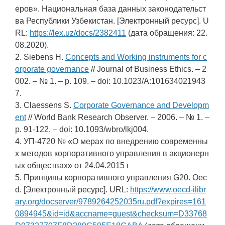
еров». Национальная база данных законодательст
ва Республики Узбекистан. [Электронный ресурс]. U
RL:
https://lex.uz/docs/2382411
(дата обращения: 22.
08.2020).
2. Siebens H.
Concepts and Working instruments for c
orporate governance
// Journal of Business Ethics. – 2
002. – № 1. – p. 109. – doi: 10.1023/A:101634021943
7.
3. Claessens S.
Corporate Governance and Developm
ent
// World Bank Research Observer. – 2006. – № 1. –
p. 91-122. – doi: 10.1093/wbro/lkj004.
4. УП-4720 № «О мерах по внедрению современны
х методов корпоративного управления в акционерн
ых обществах» от 24.04.2015 г
5. Принципы корпоративного управления G20. Oec
d. [Электронный ресурс]. URL:
https://www.oecd-ilibr
ary.org/docserver/9789264252035ru.pdf?expires=161
0894945&id=id&accname=guest&checksum=D33768