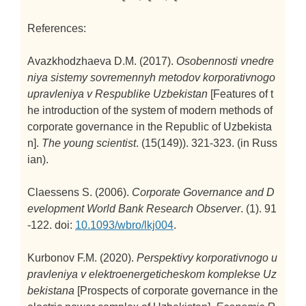
References:
Avazkhodzhaeva D.M. (2017).
Osobennosti vnedre
niya sistemy sovremennyh metodov korporativnogo
upravleniya v Respublike Uzbekistan
[Features of t
he introduction of the system of modern methods of
corporate governance in the Republic of Uzbekista
n].
The young scientist
. (15(149)). 321-323. (in Russ
ian).
Claessens S. (2006).
Corporate Governance and D
evelopment
World Bank Research Observer
. (1). 91
-122. doi:
10.1093/wbro/lkj004
.
Kurbonov F.M. (2020).
Perspektivy korporativnogo u
pravleniya v elektroenergeticheskom komplekse Uz
bekistana
[Prospects of corporate governance in the