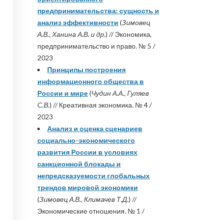
предпринимательства: сущность и
анализ эффективности
(
Зимовец
А.В., Ханина А.В. и др.
) // Экономика,
предпринимательство и право. № 5 /
2023
Принципы построения
информационного общества в
России и мире
(
Чудин А.А., Гуляев
С.В.
) // Креативная экономика. № 4 /
2023
Анализ и оценка сценариев
социально-экономического
развития России в условиях
санкционной блокады и
непредсказуемости глобальных
трендов мировой экономики
(
Зимовец А.В., Климачев Т.Д.
) //
Экономические отношения. № 1 /