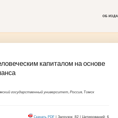
Skip
to
content
ОБ ИЗД
ловеческим капиталом на основе
ланса
ский государственный университет, Россия, Томск
| Загрузок: 82 | Цитирований: 6
Скачать PDF