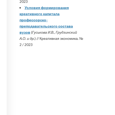
2023
Условия формирования
креативного капитала
профессорско-
преподавательского состава
вузов
(
Гуськова И.В., Грудзинский
А.О. и др.
) // Креативная экономика. №
2 / 2023