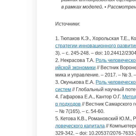
в рамках моделей. • Рассмотр
Источники:
1. Тюпаков К.Э., Хорольская Т.Е., К
стратегии инновационного развити
3). – c. 245-248. – doi: 10.24412/23
2. Некрасова Т.А.
Роль человеческо
ийской экономики
// Вестник Ворон
мика и управление. – 2017. – № 3. – 
3. Окунькова Е.А.
Роль человеческо
систем
// Глобальный научный потенц
4. Гафарова Е.А., Кантор О.Г.
Метод
р подходов
// Вестник Самарского г
– № 7(165). – c. 54-60.
5. Кетова К.В., Романовский Ю.М., Р
ловеческого капитала
// Компьютерн
329-342. – doi: 10.20537/2076-7633