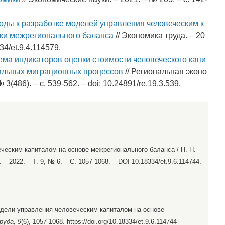
оды к разработке моделей управления человеческим к
ики межрегионального баланса
// Экономика труда. – 20
334/et.9.4.114579.
ема индикаторов оценки стоимости человеческого капи
альных миграционных процессов
// Региональная эконо
 3(486). – c. 539-562. – doi: 10.24891/re.19.3.539.
ческим капиталом на основе межрегионального баланса / Н. Н.
– 2022. – Т. 9, № 6. – С. 1057-1068. – DOI 10.18334/et.9.6.114744.
Модели управления человеческим капиталом на основе
руда, 9
(6), 1057-1068. https://doi.org/10.18334/et.9.6.114744