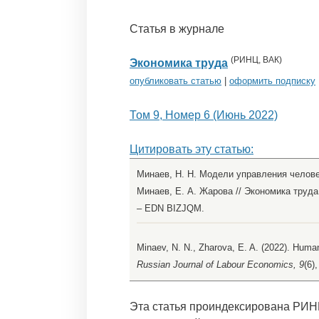
Статья в журнале
(
РИНЦ
,
ВАК
)
Экономика труда
опубликовать статью
|
оформить подписку
Том 9, Номер 6 (Июнь 2022)
Цитировать эту статью:
Минаев, Н. Н. Модели управления челове
Минаев, Е. А. Жарова // Экономика труда. 
– EDN BIZJQM.
Minaev, N. N., Zharova, E. A. (2022). Huma
Russian Journal of Labour Economics, 9
(6)
Эта статья проиндексирована РИН