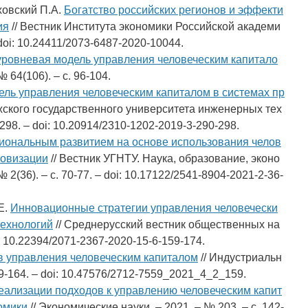
ховский П.А.
Богатство российских регионов и эффекти
ия
// Вестник Института экономики Российской академи
– doi: 10.24411/2073-6487-2020-10044.
ровневая модель управления человеческим капитало
№ 64(106). – c. 96-104.
ель управления человеческим капиталом в системах пр
жского государственного университета инженерных тех
0-298. – doi: 10.20914/2310-1202-2019-3-290-298.
иональным развитием на основе использования челов
ровизации
// Вестник УГНТУ. Наука, образование, эконо
 2(36). – c. 70-77. – doi: 10.17122/2541-8904-2021-2-36-
Е.
Инновационные стратегии управления человечески
технологий
// Среднерусский вестник общественных на
oi: 10.22394/2071-2367-2020-15-6-159-174.
в управления человеческим капиталом
// Индустриальн
159-164. – doi: 10.47576/2712-7559_2021_4_2_159.
еализации подходов к управлению человеческим капит
омики
// Экономические науки. – 2021. – № 203. – c. 142-