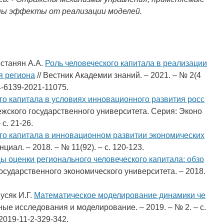
ены эффекты от реализации моделей.
останян A.A.
Роль человеческого капитала в реализации
я региона
// Вестник Академии знаний. – 2021. – № 2(4
04-6139-2021-11075.
го капитала в условиях инновационного развития росс
ежского государственного университета. Серия: Эконо
c. 21-26.
го капитала в инновационном развитии экономических
иал. – 2018. – № 11(92). – c. 120-123.
ы оценки регионального человеческого капитала: обзо
осударственного экономического университета. – 2018.
усяк И.Г.
Математическое моделирование динамики че
ые исследования и моделирование. – 2019. – № 2. – c.
-2019-11-2-329-342.