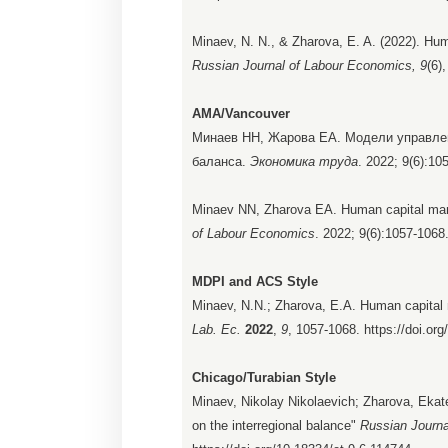
Minaev, N. N., & Zharova, E. A. (2022). Hu
Russian Journal of Labour Economics, 9
(6)
AMA/Vancouver
Минаев НН, Жарова ЕА. Модели управлен
баланса.
Экономика труда
. 2022; 9(6):10
Minaev NN, Zharova EA. Human capital man
of Labour Economics
. 2022; 9(6):1057-1068.
MDPI and ACS Style
Minaev, N.N.; Zharova, E.A. Human capital
Lab. Ec.
2022
,
9
, 1057-1068. https://doi.or
Chicago/Turabian Style
Minaev, Nikolay Nikolaevich; Zharova, Ek
on the interregional balance"
Russian Journ