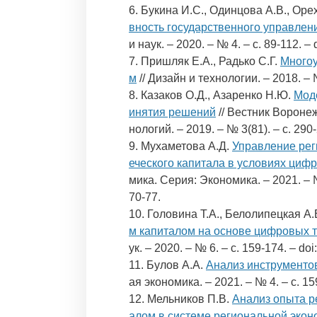
6. Букина И.С., Одинцова А.В., Оре
вность государственного управлен
и наук. – 2020. – № 4. – c. 89-112. 
7. Пришляк Е.А., Радько С.Г.
Многоу
м
// Дизайн и технологии. – 2018. – 
8. Казаков О.Д., Азаренко Н.Ю.
Мод
инятия решений
// Вестник Вороне
нологий. – 2019. – № 3(81). – c. 29
9. Мухаметова А.Д.
Управление рег
еческого капитала в условиях циф
мика. Серия: Экономика. – 2021. – №
70-77.
10. Головина Т.А., Белолипецкая А.
м капиталом на основе цифровых 
ук. – 2020. – № 6. – c. 159-174. – d
11. Булов А.А.
Анализ инструменто
ая экономика. – 2021. – № 4. – c. 
12. Мельников П.В.
Анализ опыта р
алом в системе региональной экон