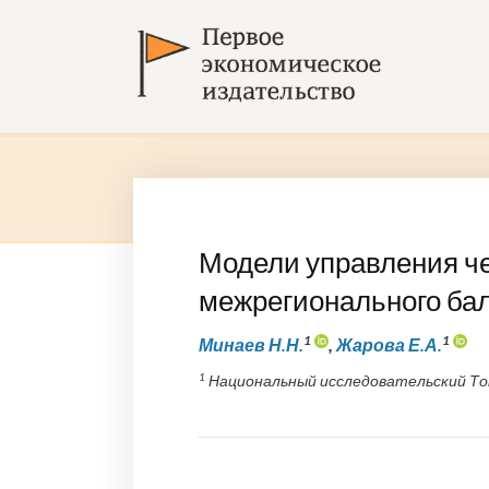
Модели управления че
межрегионального ба
1
1
Минаев Н.Н.
,
Жарова Е.А.
1
Национальный исследовательский Том