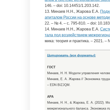
146. – doi: 10.14451/1.203.142.
13. Минаев Н.Н., Жарова Е.А.
Подх
апиталом России на основе метод
22. – № 4. – c. 795-810. – doi: 10.18
14. Минаев Н.Н., Жарова Е.А.
Сист
тала под воздействием межрегион
мика: теория и практика. – 2021. – №
Цитировать (все форматы):
ГОСТ
Минаев, Н. Н. Модели управления челове
Минаев, Е. А. Жарова // Экономика труда. 
– EDN BIZJQM.
APA
Минаев, Н. Н., & Жарова, Е. А. (2022). 
межрегионального баланса.
Экономика т