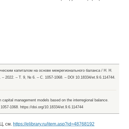
ческим капиталом на основе межрегионального баланса / Н. Н.
– 2022. – Т. 9, № 6. – С. 1057-1068. – DOI 10.18334/et.9.6.114744.
n capital management models based on the interregional balance.
, 1057-1068. https://doi.org/10.18334/et.9.6.114744
Ц, см.
https://elibrary.ru/item.asp?id=48768192