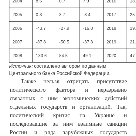
2004
8.6
0.7
7.9
2016
18
2005
0.3
3.7
-3.4
2017
25
2006
-43.7
-27.9
-15.8
2018
19
2007
-87.8
-50.5
-37.3
2019
21
2008
133.6
84.5
49.1
2020
47
Источник:
составлено автором по данным
Центрального банка Российской Федерации.
Также нельзя отрицать присутствие
политического фактора и неразрывно
связанных с ним экономических действий
отдельных государств и организаций. Так,
политический кризис на Украине и
последовавшие за ним взаимные санкции
России и ряда зарубежных государств