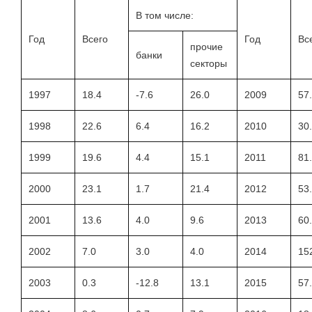
В том числе:
Год
Всего
Год
Вс
прочие
банки
секторы
1997
18.4
-7.6
26.0
2009
57
1998
22.6
6.4
16.2
2010
30
1999
19.6
4.4
15.1
2011
81
2000
23.1
1.7
21.4
2012
53
2001
13.6
4.0
9.6
2013
60
2002
7.0
3.0
4.0
2014
15
2003
0.3
-12.8
13.1
2015
57