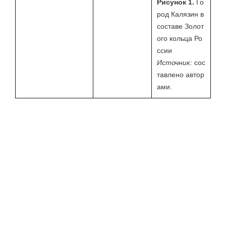
н
Рисунок 1.
Го
е
род Калязин в
составе Золот
п
ого кольца Ро
о
ссии
с
Источник:
сос
р
тавлено автор
е
ами.
д
с
т
в
е
н
н
о
г