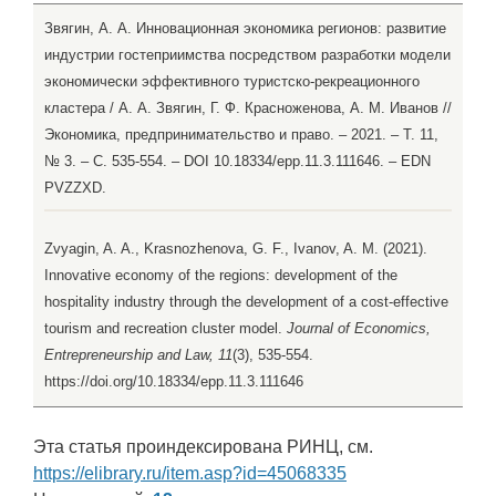
Звягин, А. А. Инновационная экономика регионов: развитие
индустрии гостеприимства посредством разработки модели
экономически эффективного туристско-рекреационного
кластера / А. А. Звягин, Г. Ф. Красноженова, А. М. Иванов //
Экономика, предпринимательство и право. – 2021. – Т. 11,
№ 3. – С. 535-554. – DOI 10.18334/epp.11.3.111646. – EDN
PVZZXD.
Zvyagin, A. A., Krasnozhenova, G. F., Ivanov, A. M. (2021).
Innovative economy of the regions: development of the
hospitality industry through the development of a cost-effective
tourism and recreation cluster model.
Journal of Economics,
Entrepreneurship and Law, 11
(3), 535-554.
https://doi.org/10.18334/epp.11.3.111646
Эта статья проиндексирована РИНЦ, см.
https://elibrary.ru/item.asp?id=45068335