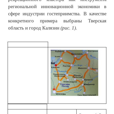
региональной инновационной экономики в
сфере индустрии гостеприимства. В качестве
конкретного примера выбраны Тверская
область и город Калязин
(рис. 1)
.
к
а
ч
е
с
т
в
е