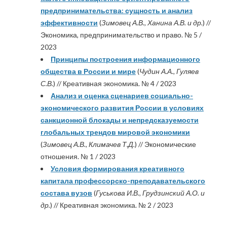
предпринимательства: сущность и анализ
эффективности
(
Зимовец А.В., Ханина А.В. и др.
) //
Экономика, предпринимательство и право. № 5 /
2023
Принципы построения информационного
общества в России и мире
(
Чудин А.А., Гуляев
С.В.
) // Креативная экономика. № 4 / 2023
Анализ и оценка сценариев социально-
экономического развития России в условиях
санкционной блокады и непредсказуемости
глобальных трендов мировой экономики
(
Зимовец А.В., Климачев Т.Д.
) // Экономические
отношения. № 1 / 2023
Условия формирования креативного
капитала профессорско-преподавательского
состава вузов
(
Гуськова И.В., Грудзинский А.О. и
др.
) // Креативная экономика. № 2 / 2023