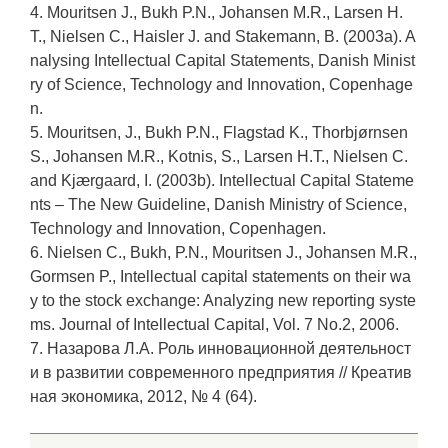
4. Mouritsen J., Bukh P.N., Johansen M.R., Larsen H.
T., Nielsen C., Haisler J. and Stakemann, B. (2003a). A
nalysing Intellectual Capital Statements, Danish Minist
ry of Science, Technology and Innovation, Copenhage
n.
5. Mouritsen, J., Bukh P.N., Flagstad K., Thorbjørnsen
S., Johansen M.R., Kotnis, S., Larsen H.T., Nielsen C.
and Kjærgaard, I. (2003b). Intellectual Capital Stateme
nts – The New Guideline, Danish Ministry of Science,
Technology and Innovation, Copenhagen.
6. Nielsen C., Bukh, P.N., Mouritsen J., Johansen M.R.,
Gormsen P., Intellectual capital statements on their wa
y to the stock exchange: Analyzing new reporting syste
ms. Journal of Intellectual Capital, Vol. 7 No.2, 2006.
7. Назарова Л.А. Роль инновационной деятельност
и в развитии современного предприятия // Креатив
ная экономика, 2012, № 4 (64).