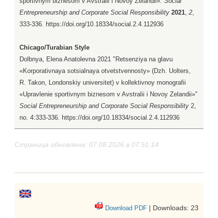
sportivnym biznesom v Avstralii i Novoy Zelandii».
Social
Entrepreneurship and Corporate Social Responsibility
2021
,
2
,
333-336. https://doi.org/10.18334/social.2.4.112936
Chicago/Turabian Style
Dolbnya, Elena Anatolevna 2021 "Retsenziya na glavu
«Korporativnaya sotsialnaya otvetstvennosty» (Dzh. Uolters,
R. Takon, Londonskiy universitet) v kollektivnoy monografii
«Upravlenie sportivnym biznesom v Avstralii i Novoy Zelandii»"
Social Entrepreneurship and Corporate Social Responsibility
2,
no. 4:333-336. https://doi.org/10.18334/social.2.4.112936
Страница обновлена: 07.08.2026 в 07:51:14
| Downloads: 23
Download PDF