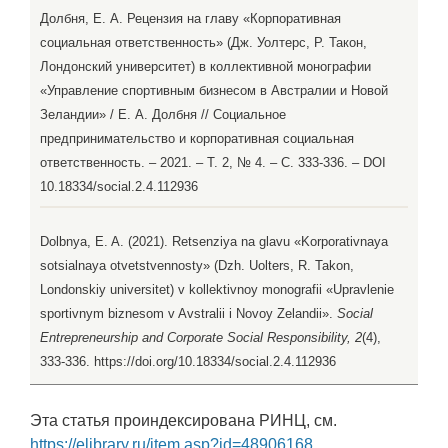
Долбня, Е. А. Рецензия на главу «Корпоративная
социальная ответственность» (Дж. Уолтерс, Р. Такон,
Лондонский университет) в коллективной монографии
«Управление спортивным бизнесом в Австралии и Новой
Зеландии» / Е. А. Долбня // Социальное
предпринимательство и корпоративная социальная
ответственность. – 2021. – Т. 2, № 4. – С. 333-336. – DOI
10.18334/social.2.4.112936
Dolbnya, E. A. (2021). Retsenziya na glavu «Korporativnaya
sotsialnaya otvetstvennosty» (Dzh. Uolters, R. Takon,
Londonskiy universitet) v kollektivnoy monografii «Upravlenie
sportivnym biznesom v Avstralii i Novoy Zelandii».
Social
Entrepreneurship and Corporate Social Responsibility, 2
(4),
333-336. https://doi.org/10.18334/social.2.4.112936
Эта статья проиндексирована РИНЦ, см.
https://elibrary.ru/item.asp?id=48906168