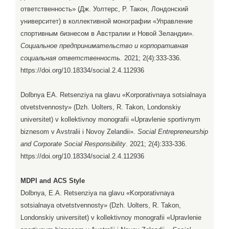
ответственность» (Дж. Уолтерс, Р. Такон, Лондонский
университет) в коллективной монографии «Управление
спортивным бизнесом в Австралии и Новой Зеландии».
Социальное предпринимательство и корпоративная
социальная ответственность
. 2021; 2(4):333-336.
https://doi.org/10.18334/social.2.4.112936
Dolbnya EA. Retsenziya na glavu «Korporativnaya sotsialnaya
otvetstvennosty» (Dzh. Uolters, R. Takon, Londonskiy
universitet) v kollektivnoy monografii «Upravlenie sportivnym
biznesom v Avstralii i Novoy Zelandii».
Social Entrepreneurship
and Corporate Social Responsibility
. 2021; 2(4):333-336.
https://doi.org/10.18334/social.2.4.112936
MDPI and ACS Style
Dolbnya, E.A. Retsenziya na glavu «Korporativnaya
sotsialnaya otvetstvennosty» (Dzh. Uolters, R. Takon,
Londonskiy universitet) v kollektivnoy monografii «Upravlenie