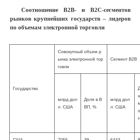
Соотношение B2B- и B2C-сегментов
рынков крупнейших государств – лидеров
по объемам электронной торговли
Совокупный объем р
ынка электронной тор
Сегмент B2B
говли
Государство
млрд дол
Доля в В
млрд дол
л. США
ВП, %
л. США
г
США
7055
39
6443