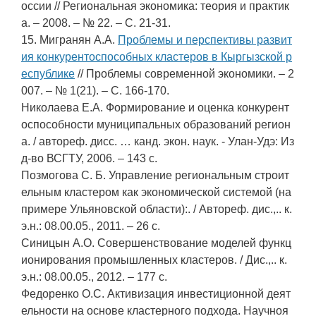
оссии // Региональная экономика: теория и практик
а. – 2008. – № 22. – С. 21-31.
15. Мигранян А.А.
Проблемы и перспективы развит
ия конкурентоспособных кластеров в Кыргызской р
еспублике
// Проблемы современной экономики. – 2
007. – № 1(21). – С. 166-170.
Николаева Е.А. Формирование и оценка конкурент
оспособности муниципальных образований регион
а. / автореф. дисс. … канд. экон. наук. - Улан-Удэ: Из
д-во ВСГТУ, 2006. – 143 с.
Позмогова С. Б. Управление региональным строит
ельным кластером как экономической системой (на
примере Ульяновской области):. / Автореф. дис.,.. к.
э.н.: 08.00.05., 2011. – 26 с.
Синицын А.О. Совершенствование моделей функц
ионирования промышленных кластеров. / Дис.,.. к.
э.н.: 08.00.05., 2012. – 177 с.
Федоренко О.С. Активизация инвестиционной деят
ельности на основе кластерного подхода. Научноя