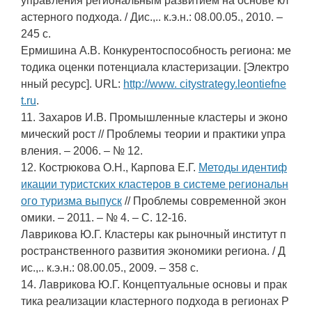
управления региональным развитием на основе кл
астерного подхода. / Дис.,.. к.э.н.: 08.00.05., 2010. –
245 с.
Ермишина А.В. Конкурентоспособность региона: ме
тодика оценки потенциала кластеризации. [Электро
нный ресурс]. URL:
http://www. citystrategy.leontiefne
t.ru
.
11. Захаров И.В. Промышленные кластеры и эконо
мический рост // Проблемы теории и практики упра
вления. – 2006. – № 12.
12. Кострюкова О.Н., Карпова Е.Г.
Методы идентиф
икации туристских кластеров в системе региональн
ого туризма выпуск
// Проблемы современной экон
омики. – 2011. – № 4. – С. 12-16.
Лаврикова Ю.Г. Кластеры как рыночный институт п
ространственного развития экономики региона. / Д
ис.,.. к.э.н.: 08.00.05., 2009. – 358 с.
14. Лаврикова Ю.Г. Концептуальные основы и прак
тика реализации кластерного подхода в регионах Р