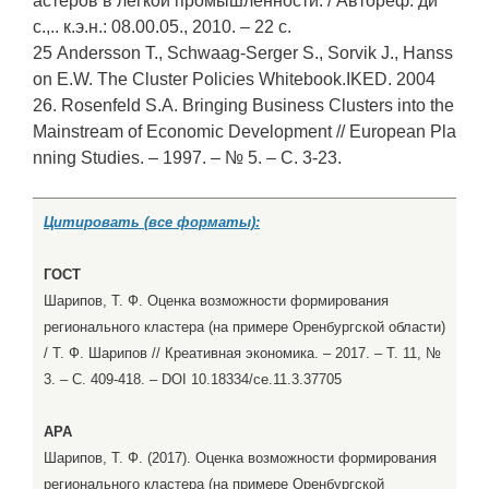
астеров в легкой промышленности. / Автореф. ди
с.,.. к.э.н.: 08.00.05., 2010. – 22 с.
25 Andersson Т., Schwaag-Serger S., Sorvik J., Hanss
on E.W. The Cluster Policies Whitebook.IKED. 2004
26. Rosenfeld S.A. Bringing Business Clusters into the
Mainstream of Economic Development // European Pla
nning Studies. – 1997. – № 5. – С. 3-23.
Цитировать (все форматы):
ГОСТ
Шарипов, Т. Ф. Оценка возможности формирования
регионального кластера (на примере Оренбургской области)
/ Т. Ф. Шарипов // Креативная экономика. – 2017. – Т. 11, №
3. – С. 409-418. – DOI 10.18334/ce.11.3.37705
APA
Шарипов, Т. Ф. (2017). Оценка возможности формирования
регионального кластера (на примере Оренбургской