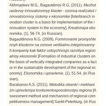
Akhmadeev M.G., Bagautdinov R.G. (2011).
Mezhot
raslevoy innovatsionnyy klaster - osnova realizatsii i
nnovatsionnoy sistemy v ekonomike
[Interbranch in
ovation cluster is a basis for implementation of the i
nnovation system in the economy].
Kreativnaya eko
nomika
. (1). 56-74. (in Russian).
Bagautdinova N.G. (2009).
Formirovanie promyshle
nnyh klasterov na osnove vertikalno-integrirovanny
h kompaniy kak faktor ustoychivogo razvitiya region
alnoy ekonomiki
[Formation of industrial clusters on
the basis of vertically integrated companies as a fact
or in the sustainable development of the regional ec
onomy].
Ekonomika i upravlenie
. (1). 51-54. (in Rus
sian).
Barabanov A.S. (2011).
Metodika otsenki i mekhani
zm upravleniya konkurentosposobnostyu regiona
[A
ssessment method and mechanism of regional com
petitiveness management]
Sankt-Peterburg. (in Rus