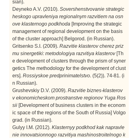
sian).
Deyneko A.V. (2010).
Sovershenstvovanie strategic
heskogo upravleniya regionalnym razvitiem na osn
ove klasternogo podkhoda
[Improving the strategic
management of regional development on the basis
of the cluster approach]
Belgorod. (in Russian).
Gritsenko S.I. (2009).
Razvitie klasterov cherez priz
mu sinergetiki: metodologiya razvitiya klasterov
[Th
e development of clusters through the prism of syner
getics The methodology for the development of clust
ers].
Rossiyskoe predprinimatelstvo
. (5(2)). 74-81. (i
n Russian).
Grushevskiy D.V. (2009).
Razvitie biznes-klasterov
v ekonomicheskom prostranstve regionov Yuga Ros
sii
[Development of business clusters in the econom
ic space of the regions of the South of Russia]
Volgo
grad. (in Russian).
Gulyy I.M. (2012).
Klasternyy podkhod kak napravle
nie innovatsionnogo razvitiya mashinostroitelnogo k