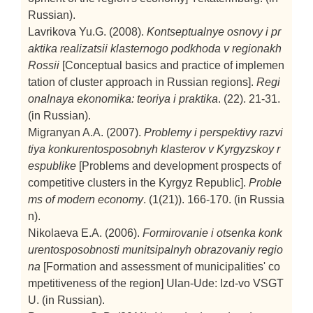
Russian).
Lavrikova Yu.G. (2008).
Kontseptualnye osnovy i pr
aktika realizatsii klasternogo podkhoda v regionakh
Rossii
[Conceptual basics and practice of implemen
tation of cluster approach in Russian regions].
Regi
onalnaya ekonomika: teoriya i praktika
. (22). 21-31.
(in Russian).
Migranyan A.A. (2007).
Problemy i perspektivy razvi
tiya konkurentosposobnyh klasterov v Kyrgyzskoy r
espublike
[Problems and development prospects of
competitive clusters in the Kyrgyz Republic].
Proble
ms of modern economy
. (1(21)). 166-170. (in Russia
n).
Nikolaeva E.A. (2006).
Formirovanie i otsenka konk
urentosposobnosti munitsipalnyh obrazovaniy regio
na
[Formation and assessment of municipalities' co
mpetitiveness of the region]
Ulan-Ude: Izd-vo VSGT
U. (in Russian).