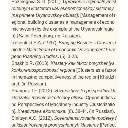
Pozmogova S. B. (2011).
Upravlenie regionalnym st
roitelnym klasterom kak ekonomicheskoy sistemoy
(na primere Ulyanovskoy oblasti):
[Management of r
egional building cluster as a management of econo
mic system (by the example of the Ulyanovsk regio
n):]
Saint Petersburg. (in Russian).
Rosenfeld S.A. (1997).
Bringing Business Clusters i
nto the Mainstream of Economic Development
Euro
pean Planning Studies
. (5). 3-23.
Shakhlo R. (2013).
Klastery kak faktor povysheniya
konkurentosposobnosti regiona
[Clusters as a factor
in increasing competitiveness of the region]
Khudzh
and. (in Russian).
Sharipov T.F. (2012).
Vozmozhnosti i perspektivy kla
sterizatsii mashinostroitelnoy otrasli
[Opportunities a
nd Perspectives of Machinery Industry Clusterizatio
n].
Kreativnaya ekonomika
. (8). 38-44. (in Russian).
Sinitsyn A.O. (2012).
Sovershenstvovanie modeley f
unktsionirovaniya promyshlennyh klasterov
[Perfecti