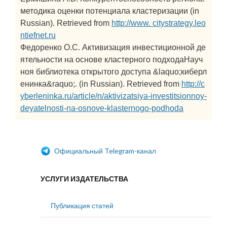
методика оценки потенциала кластеризации (in
Russian). Retrieved from
http://www. citystrategy.leo
ntiefnet.ru
Федоренко О.С. Активизация инвестиционной де
ятельности на основе кластерного подходаНауч
ноя библиотека открытого доступа &laquo;киберл
енинка&raquo;. (in Russian). Retrieved from
http://c
yberleninka.ru/article/n/aktivizatsiya-investitsionnoy-
deyatelnosti-na-osnove-klasternogo-podhoda
Официальный Telegram-канал
УСЛУГИ ИЗДАТЕЛЬСТВА
Публикация статей