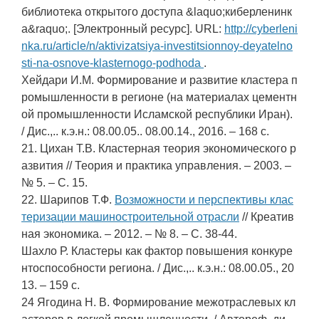
библиотека открытого доступа &laquo;киберленинк
а&raquo;. [Электронный ресурс]. URL:
http://cyberleni
nka.ru/article/n/aktivizatsiya-investitsionnoy-deyatelno
sti-na-osnove-klasternogo-podhoda
.
Хейдари И.М. Формирование и развитие кластера п
ромышленности в регионе (на материалах цементн
ой промышленности Исламской республики Иран).
/ Дис.,.. к.э.н.: 08.00.05.. 08.00.14., 2016. – 168 с.
21. Цихан Т.В. Кластерная теория экономического р
азвития // Теория и практика управления. – 2003. –
№ 5. – С. 15.
22. Шарипов Т.Ф.
Возможности и перспективы клас
теризации машиностроительной отрасли
// Креатив
ная экономика. – 2012. – № 8. – С. 38-44.
Шахло Р. Кластеры как фактор повышения конкуре
нтоспособности региона. / Дис.,.. к.э.н.: 08.00.05., 20
13. – 159 с.
24 Ягодина Н. В. Формирование межотраслевых кл