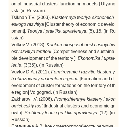
on of industrial clusters' functioning models ]
Ulyano
vsk. (in Russian).
Tsikhan T.V. (2003).
Klasternaya teoriya ekonomich
eskogo razvitiya
[Cluster theory of economic develo
pment].
Teoriya i praktika upravleniya
. (5). 15. (in Ru
ssian).
Volkov V. (2013).
Konkurentosposobnost i ustoychiv
ost razvitiya territorii
[Competitiveness and sustaina
ble development of the territory ].
Ekonomika i uprav
lenie
. (3(35)). (in Russian).
Vuylov D.A. (2011).
Formirovanie i razvitie klasterny
h obrazovaniy na territorii regiona
[Formation and d
evelopment of cluster formations on the territory of th
e region]
Volgograd. (in Russian).
Zakharov I.V. (2006).
Promyshlennye klastery i ekon
omicheskiy rost
[Industrial clusters and economic gr
owth].
Problemy teorii i praktiki upravleniya
. (12). (in
Russian).
Ермишина А.В. Конкурентоспособность региона: