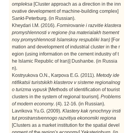
ompleksa
[Cluster approach as a direction in the inn
ovative development of machine-building complex]
Sankt-Peterburg. (in Russian).
Kheydari I.M. (2016).
Formirovanie i razvitie klastera
promyshlennosti v regione (na materialakh tsement
noy promyshlennosti Islamskoy respubliki Iran)
[For
mation and development of industrial cluster in the r
egion (using information on the cement industry of t
he Islamic Republic of Iran)]
Dushanbe. (in Russia
n).
Kostryukova O.N., Karpova E.G. (2011).
Metody ide
ntifikatsii turistskikh klasterov v sisteme regionalnog
o turizma vypusk
[Methods of identification of tourist
clusters in the system of regional tourism].
Problems
of modern economy
. (4). 12-16. (in Russian).
Lavrikova Yu.G. (2009).
Klastery kak rynochnyy insti
tut prostranstvennogo razvitiya ekonomiki regiona
[Clusters as a market institution for the spatial devel
opment of the region's economy]
Yekaterinburg. (in