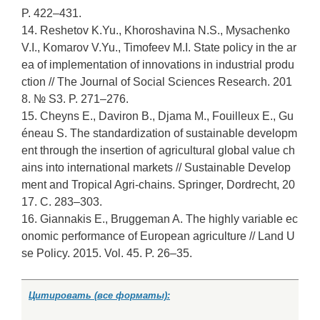
P. 422–431.
14. Reshetov K.Yu., Khoroshavina N.S., Mysachenko
V.I., Komarov V.Yu., Timofeev M.I. State policy in the ar
ea of implementation of innovations in industrial produ
ction // The Journal of Social Sciences Research. 201
8. № S3. P. 271–276.
15. Cheyns E., Daviron B., Djama M., Fouilleux E., Gu
éneau S. The standardization of sustainable developm
ent through the insertion of agricultural global value ch
ains into international markets // Sustainable Develop
ment and Tropical Agri-chains. Springer, Dordrecht, 20
17. С. 283–303.
16. Giannakis E., Bruggeman A. The highly variable ec
onomic performance of European agriculture // Land U
se Policy. 2015. Vol. 45. P. 26–35.
Цитировать (все форматы):