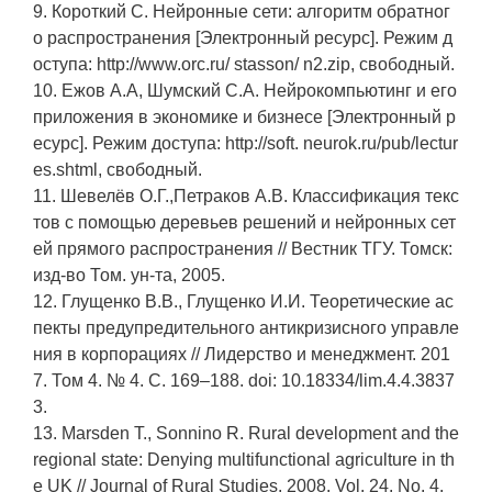
9. Короткий С. Нейронные сети: алгоритм обратног
о распространения [Электронный ресурс]. Режим д
оступа: http://www.orc.ru/ stasson/ n2.zip, свободный.
10. Ежов А.А, Шумский С.А. Нейрокомпьютинг и его
приложения в экономике и бизнесе [Электронный р
есурс]. Режим доступа: http://soft. neurok.ru/pub/lectur
es.shtml, свободный.
11. Шевелёв О.Г.,Петраков А.В. Классификация текс
тов с помощью деревьев решений и нейронных сет
ей прямого распространения // Вестник ТГУ. Томск:
изд-во Том. ун-та, 2005.
12. Глущенко В.В., Глущенко И.И. Теоретические ас
пекты предупредительного антикризисного управле
ния в корпорациях // Лидерство и менеджмент. 201
7. Том 4. № 4. С. 169–188. doi: 10.18334/lim.4.4.3837
3.
13. Marsden T., Sonnino R. Rural development and the
regional state: Denying multifunctional agriculture in th
e UK // Journal of Rural Studies. 2008. Vol. 24. No. 4.