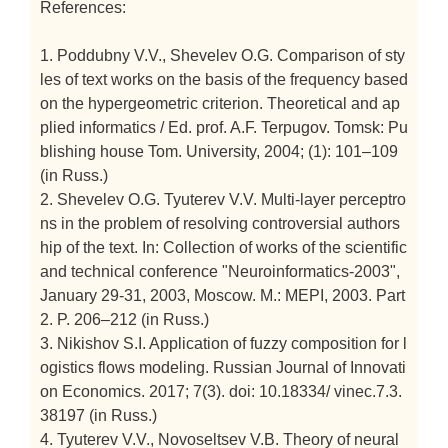
References:
1. Poddubny V.V., Shevelev O.G. Comparison of sty
les of text works on the basis of the frequency based
on the hypergeometric criterion. Theoretical and ap
plied informatics / Ed. prof. A.F. Terpugov. Tomsk: Pu
blishing house Tom. University, 2004; (1): 101–109
(in Russ.)
2. Shevelev O.G. Tyuterev V.V. Multi-layer perceptro
ns in the problem of resolving controversial authors
hip of the text. In: Collection of works of the scientific
and technical conference "Neuroinformatics-2003",
January 29-31, 2003, Moscow. M.: MEPI, 2003. Part
2. P. 206–212 (in Russ.)
3. Nikishov S.I. Application of fuzzy composition for l
ogistics flows modeling. Russian Journal of Innovati
on Economics. 2017; 7(3). doi: 10.18334/ vinec.7.3.
38197 (in Russ.)
4. Tyuterev V.V., Novoseltsev V.B. Theory of neural