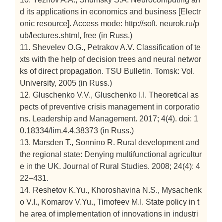
d its applications in economics and business [Electr
onic resource]. Access mode: http://soft. neurok.ru/p
ub/lectures.shtml, free (in Russ.)
11. Shevelev O.G., Petrakov A.V. Classification of te
xts with the help of decision trees and neural networ
ks of direct propagation. TSU Bulletin. Tomsk: Vol.
University, 2005 (in Russ.)
12. Gluschenko V.V., Gluschenko I.I. Theoretical as
pects of preventive crisis management in corporatio
ns. Leadership and Management. 2017; 4(4). doi: 1
0.18334/lim.4.4.38373 (in Russ.)
13. Marsden T., Sonnino R. Rural development and
the regional state: Denying multifunctional agricultur
e in the UK. Journal of Rural Studies. 2008; 24(4): 4
22–431.
14. Reshetov K.Yu., Khoroshavina N.S., Mysachenk
o V.I., Komarov V.Yu., Timofeev M.I. State policy in t
he area of implementation of innovations in industri