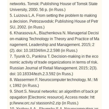
networks. Tomsk: Publishing House of Tomsk State
University, 2000. 56 p. (in Russ.)
5. Luizova L.A. From setting the problem to making
a decision. Petrozavodsk: Publishing House of Petr
SU, 2002. (in Russ.)
6. Kharasova A., Blazhenkova N. Managerial Decisi
on-making Technology in Theory and Practice of Ma
nagement. Leadership and Management. 2015; 2
(2). doi: 10.18334/lim.2.2.598 (in Russ.)
7. Tyunik O., Pankina T. Decision-making in the eco
nomic activity of trade organizations in terms of risk.
Russian Journal of Retail Management. 2015; 2(3).
doi: 10.18334/tezh.2.3.592 (in Russ.)
8. Wassermen F. Neurocomputer technology. M.: Mi
r, 1992 (in Russ.)
9. Short S. Neural networks: an algorithm of back pr
opagation [Electronic resource]. Access mode: htt
p://www.orc.ru/ stasson/n2.zip (in Russ.)
10. Yezhov A.A., Shumsky S.A. Neurocomputing an