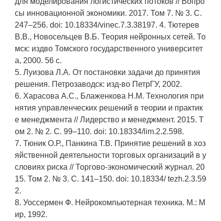
для моделирования логистических потоков // Вопро
сы инновационной экономики. 2017. Том 7. № 3. С.
247–256. doi: 10.18334/vinec.7.3.38197. 4. Тютерев
В.В., Новосельцев В.Б. Теория нейронных сетей. То
мск: издво Томского государственного университет
а, 2000. 56 с.
5. Луизова Л.А. От постановки задачи до принятия
решения. Петрозаводск: изд-во ПетрГУ, 2002.
6. Харасова А.С., Блаженкова Н.М. Технология при
нятия управленческих решений в теории и практик
е менеджмента // Лидерство и менеджмент. 2015. Т
ом 2. № 2. С. 99–110. doi: 10.18334/lim.2.2.598.
7. Тюник О.Р., Панкина Т.В. Принятие решений в хоз
яйственной деятельности торговых организаций в у
словиях риска // Торгово-экономический журнал. 20
15. Том 2. № 3. С. 141–150. doi: 10.18334/ tezh.2.3.59
2.
8. Уоссермен Ф. Нейрокомпьютерная техника. М.: М
ир, 1992.