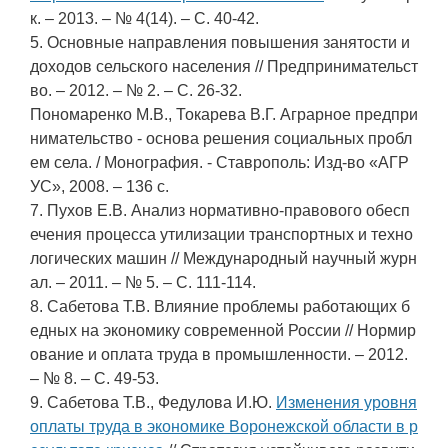
к. – 2013. – № 4(14). – С. 40-42.
5. Основные направления повышения занятости и
доходов сельского населения // Предпринимательст
во. – 2012. – № 2. – С. 26-32.
Пономаренко М.В., Токарева В.Г. Аграрное предпри
нимательство - основа решения социальных пробл
ем села. / Монография. - Ставрополь: Изд-во «АГР
УС», 2008. – 136 с.
7. Пухов Е.В. Анализ нормативно-правового обесп
ечения процесса утилизации транспортных и техно
логических машин // Международный научный журн
ал. – 2011. – № 5. – С. 111-114.
8. Сабетова Т.В. Влияние проблемы работающих б
едных на экономику современной России // Нормир
ование и оплата труда в промышленности. – 2012.
– № 8. – С. 49-53.
9. Сабетова Т.В., Федулова И.Ю.
Изменения уровня
оплаты труда в экономике Воронежской области в р