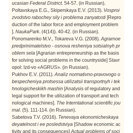
ucasian Federal District
. 54-57. (in Russian).
Poltavskaya E.G., Skiperskaya E.V. (2013).
Vosproi
zvodstvo rabochey sily i problema zanyatosti
[Repro
duction of the labor force and employment problem
].
NaukaPark
. (4(14)). 40-42. (in Russian).
Ponomarenko M.V., Tokareva V.G. (2008).
Agrarnoe
predprinimatelstvo - osnova resheniya sotsialnyh pr
oblem sela
[Agrarian entrepreneurship as the basis
for solving social problems in the countryside]
Stavr
opol: Izd-vo «AGRUS». (in Russian).
Pukhov E.V. (2011).
Analiz normativno-pravovogo o
bespecheniya protsessa utilizatsii transportnyh i tek
hnologicheskikh mashin
[Analysis of regulatory and
legal support for the utilization of transport and tech
nological machines].
The Interntational scientific jou
rnal
. (5). 111-114. (in Russian).
Sabetova T.V. (2016).
Tenevaya ekonomicheskaya
deyatelnost i ee posledstviya
[Shadow economic ac
tivity and its consequences]
Actual problems of soci