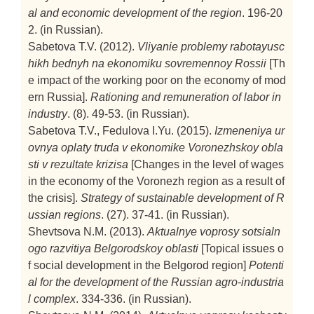
al and economic development of the region
. 196-20
2. (in Russian).
Sabetova T.V. (2012).
Vliyanie problemy rabotayusc
hikh bednyh na ekonomiku sovremennoy Rossii
[Th
e impact of the working poor on the economy of mod
ern Russia].
Rationing and remuneration of labor in
industry
. (8). 49-53. (in Russian).
Sabetova T.V., Fedulova I.Yu. (2015).
Izmeneniya ur
ovnya oplaty truda v ekonomike Voronezhskoy obla
sti v rezultate krizisa
[Changes in the level of wages
in the economy of the Voronezh region as a result of
the crisis].
Strategy of sustainable development of R
ussian regions
. (27). 37-41. (in Russian).
Shevtsova N.M. (2013).
Aktualnye voprosy sotsialn
ogo razvitiya Belgorodskoy oblasti
[Topical issues o
f social development in the Belgorod region]
Potenti
al for the development of the Russian agro-industria
l complex
. 334-336. (in Russian).