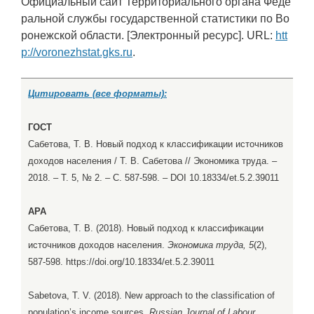
Официальный сайт Территориального органа Феде
ральной службы государственной статистики по Во
ронежской области. [Электронный ресурс]. URL:
htt
p://voronezhstat.gks.ru
.
Цитировать (все форматы):
ГОСТ
Сабетова, Т. В. Новый подход к классификации источников
доходов населения / Т. В. Сабетова // Экономика труда. –
2018. – Т. 5, № 2. – С. 587-598. – DOI 10.18334/et.5.2.39011
APA
Сабетова, Т. В. (2018). Новый подход к классификации
источников доходов населения.
Экономика труда, 5
(2),
587-598. https://doi.org/10.18334/et.5.2.39011
Sabetova, T. V. (2018). New approach to the classification of
population’s income sources.
Russian Journal of Labour