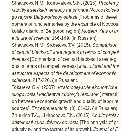
Shevtsova N.M., Konovalova S.N. (2015).
Problemy
razvitiya selskikh territoriy na primere Novooskolsko
go rayona Belgorodskoy oblasti
[Problems of devel
opment of rural territories by the example of Novoos
kolsky district of Belgorod region]
Modern view of th
e future of science
. 166-169. (in Russian).
Shevtsova N.M., Sabetova T.V. (2015).
Somparison
of central black-soil area regions in terms of competi
tiveness
[Сomparison of central black-soil area regi
ons in terms of competitiveness]
Institutional and infr
astructure aspects of the development of economic
sciences
. 217-220. (in Russian).
Tokareva G.V. (2007).
Vzaimodeystvie ekonomiche
skogo rosta i kachestva trudovyh resursov
[Interacti
on between economic growth and quality of labor re
sources].
Entrepreneurship
. (3). 61-62. (in Russian).
Zhurkina T.A., Likhacheva T.N. (2015).
Analiz proizv
oditelnosti truda, faktory ee rosta
[The analysis of pr
oductivity, and the factors of its growth].
Journal of E