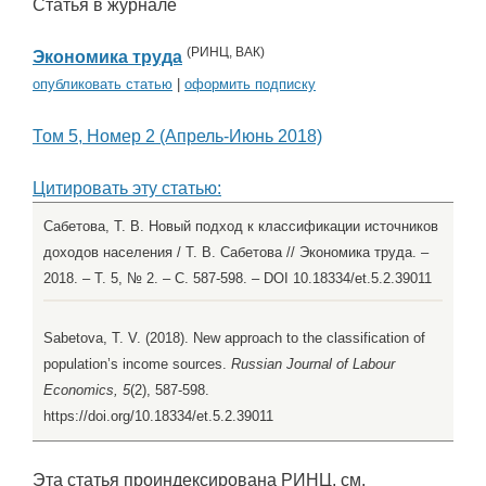
Статья в журнале
(
РИНЦ
,
ВАК
)
Экономика труда
опубликовать статью
|
оформить подписку
Том 5, Номер 2 (Апрель-Июнь 2018)
Цитировать эту статью:
Сабетова, Т. В. Новый подход к классификации источников
доходов населения / Т. В. Сабетова // Экономика труда. –
2018. – Т. 5, № 2. – С. 587-598. – DOI 10.18334/et.5.2.39011
Sabetova, T. V. (2018). New approach to the classification of
population’s income sources.
Russian Journal of Labour
Economics, 5
(2), 587-598.
https://doi.org/10.18334/et.5.2.39011
Эта статья проиндексирована РИНЦ, см.