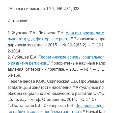
JEL-классификация: L26, J46, J31, J33
Источники:
1. Журкина Т.А., Лихачева Т.Н.
Анализ производите
льности труда, факторы ее роста
// Экономика и пре
дпринимательство. – 2015. – № 10-2(63-2). – С. 101
2-1014.
2. Лубашев Е.А.
Теоретические основы социальног
о развития регионов
// Приоритетные научные напр
авления: от теории к практике. – 2013. – № 7. – С. 1
54-159.
Перепеченова Ю.Ф., Скиперская Е.В. Проблемы бе
зработицы и занятости населения // Актуальные пр
облемы социально-экономического развития СКФО:
сб. тр. науч. конф. Ставрополь, 2014. – С. 54-57.
4. Полтавская Е.Г., Скиперская Е.В.
Воспроизводст
во рабочей силы и проблема занятости
// НаукаПар