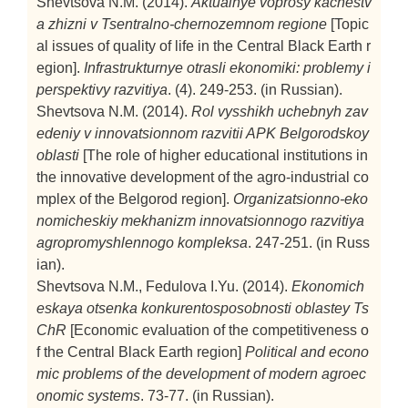
Shevtsova N.M. (2014).
Aktualnye voprosy kachestv
a zhizni v Tsentralno-chernozemnom regione
[Topic
al issues of quality of life in the Central Black Earth r
egion].
Infrastrukturnye otrasli ekonomiki: problemy i
perspektivy razvitiya
. (4). 249-253. (in Russian).
Shevtsova N.M. (2014).
Rol vysshikh uchebnyh zav
edeniy v innovatsionnom razvitii APK Belgorodskoy
oblasti
[The role of higher educational institutions in
the innovative development of the agro-industrial co
mplex of the Belgorod region].
Organizatsionno-eko
nomicheskiy mekhanizm innovatsionnogo razvitiya
agropromyshlennogo kompleksa
. 247-251. (in Russ
ian).
Shevtsova N.M., Fedulova I.Yu. (2014).
Ekonomich
eskaya otsenka konkurentosposobnosti oblastey Ts
ChR
[Economic evaluation of the competitiveness o
f the Central Black Earth region]
Political and econo
mic problems of the development of modern agroec
onomic systems
. 73-77. (in Russian).