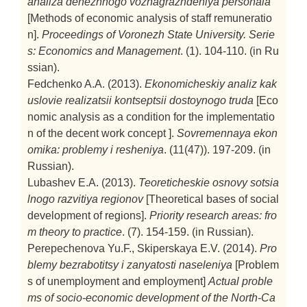
analiza denezhnogo voznagrazhdeniya personala
[Methods of economic analysis of staff remuneratio
n].
Proceedings of Voronezh State University. Serie
s: Economics and Management
. (1). 104-110. (in Ru
ssian).
Fedchenko A.A. (2013).
Ekonomicheskiy analiz kak
uslovie realizatsii kontseptsii dostoynogo truda
[Eco
nomic analysis as a condition for the implementatio
n of the decent work concept ].
Sovremennaya ekon
omika: problemy i resheniya
. (11(47)). 197-209. (in
Russian).
Lubashev E.A. (2013).
Teoreticheskie osnovy sotsia
lnogo razvitiya regionov
[Theoretical bases of social
development of regions].
Priority research areas: fro
m theory to practice
. (7). 154-159. (in Russian).
Perepechenova Yu.F., Skiperskaya E.V. (2014).
Pro
blemy bezrabotitsy i zanyatosti naseleniya
[Problem
s of unemployment and employment]
Actual proble
ms of socio-economic development of the North-Ca